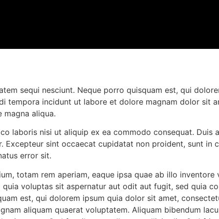
atem sequi nesciunt. Neque porro quisquam est, qui dolore
i tempora incidunt ut labore et dolore magnam dolor sit am
e magna aliqua.
co laboris nisi ut aliquip ex ea commodo consequat. Duis au
ur. Excepteur sint occaecat cupidatat non proident, sunt in c
atus error sit.
, totam rem aperiam, eaque ipsa quae ab illo inventore ver
uia voluptas sit aspernatur aut odit aut fugit, sed quia c
uam est, qui dolorem ipsum quia dolor sit amet, consectetu
agnam aliquam quaerat voluptatem. Aliquam bibendum lacus 