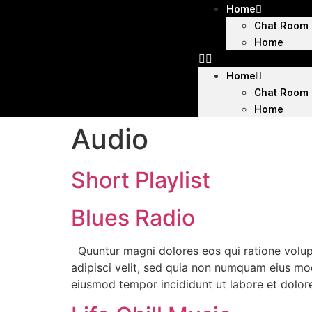
Home
Chat Room
Home
Home
Chat Room
Home
Audio
Short Playlist
Blues Radio
Quuntur magni dolores eos qui ratione volup
adipisci velit, sed quia non numquam eius mod
eiusmod tempor incididunt ut labore et dolor